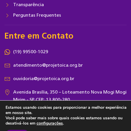
Transparência
Perguntas Frequentes
Entre em Contato
(19) 99500-1029
atendimento@projetoica.org.br
ouvidoria@projetoica.org.br
Avenida Brasília, 350 – Loteamento Nova Mogi Mogi
Mirim - SP CEP: 13.800-280
Estamos usando cookies para proporcionar a melhor experiência
em nosso site.
Você pode saber mais sobre quais cookies estamos usando ou
desativá-los em
configurações
.