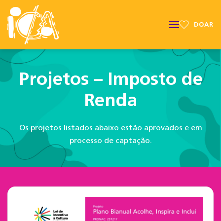
DOAR
Projetos – Imposto de
Renda
Os projetos listados abaixo estão aprovados e em
processo de captação.