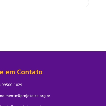
re em Contato
) 99500-1029
ndimento@projetoica.org.br