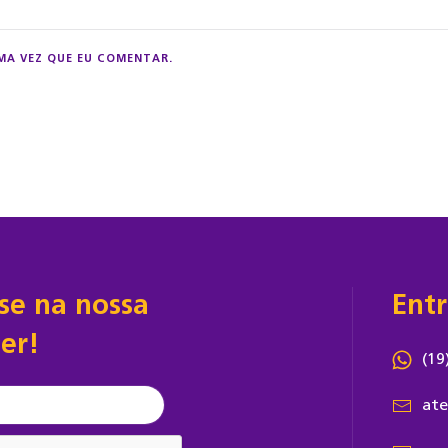
MA VEZ QUE EU COMENTAR.
-se na nossa
Ent
er!
(19
ate