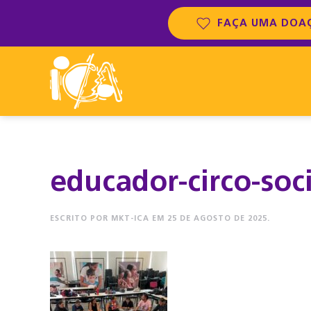
FAÇA UMA DOA
educador-circo-soci
ESCRITO POR
MKT-ICA
EM
25 DE AGOSTO DE 2025
.