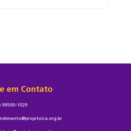
re em Contato
) 99500-1029
ndimento@projetoica.org.br