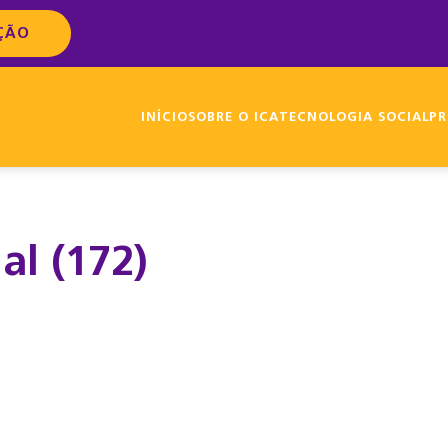
ÇÃO
INÍCIO
SOBRE O ICA
TECNOLOGIA SOCIAL
PR
al (172)