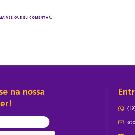
MA VEZ QUE EU COMENTAR.
-se na nossa
Ent
er!
(19
ate