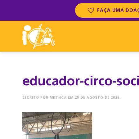
FAÇA UMA DOA
educador-circo-soci
ESCRITO POR
MKT-ICA
EM
25 DE AGOSTO DE 2025
.