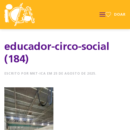
DOAR
educador-circo-social
(184)
ESCRITO POR
MKT-ICA
EM
25 DE AGOSTO DE 2025
.