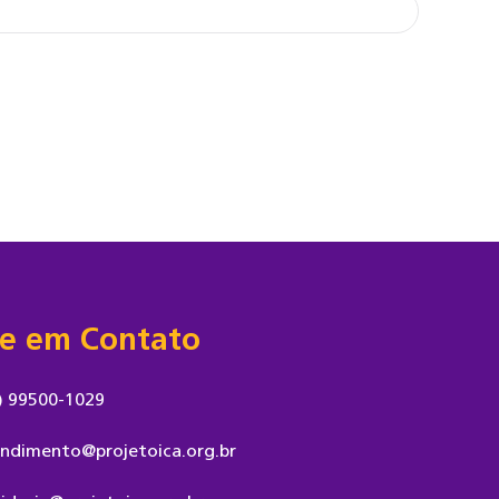
re em Contato
) 99500-1029
ndimento@projetoica.org.br