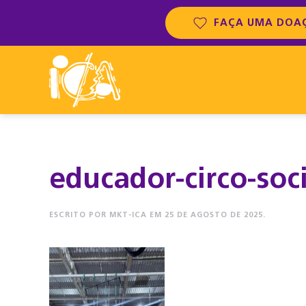
FAÇA UMA DOA
educador-circo-soci
ESCRITO POR
MKT-ICA
EM
25 DE AGOSTO DE 2025
.