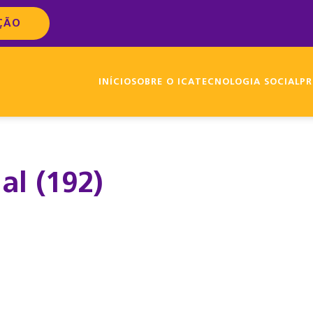
ÇÃO
INÍCIO
SOBRE O ICA
TECNOLOGIA SOCIAL
PR
al (192)