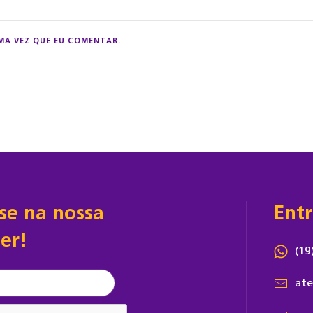
MA VEZ QUE EU COMENTAR.
-se na nossa
Ent
er!
(19
ate