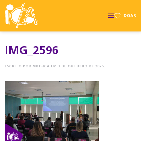
DOAR
IMG_2596
ESCRITO POR
MKT-ICA
EM
3 DE OUTUBRO DE 2025
.